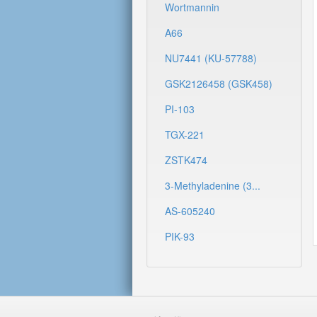
Wortmannin
A66
NU7441 (KU-57788)
GSK2126458 (GSK458)
PI-103
TGX-221
ZSTK474
3-Methyladenine (3...
AS-605240
PIK-93